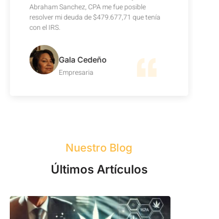
Abraham Sanchez, CPA me fue posible
resolver mi deuda de $479.677,71 que tenía
con el IRS.
Gala Cedeño
Empresaria
Nuestro Blog
Últimos Artículos