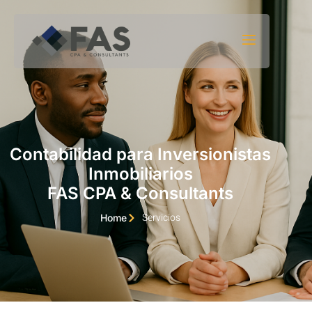
Saltar al contenido
Contabilidad para Inversionistas
Inmobiliarios
FAS CPA & Consultants
Servicios
Home