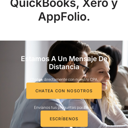
QuickBooks, Xero y
AppFolio.
Estamos A Un Mensaje De
Distancia
Chatea directamente con nuestro CPA.
CHATEA CON NOSOTROS
Envíanos tus preguntas por Email.
ESCRÍBENOS