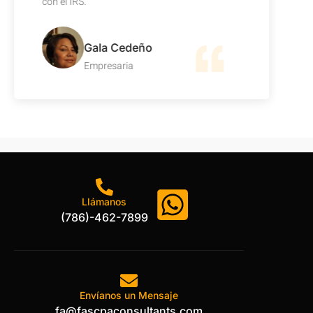
confianza.
Carlos Lange
Empresario
Llámanos
(786)-462-7899
Envíanos un Mensaje
fa@fascpaconsultants.com